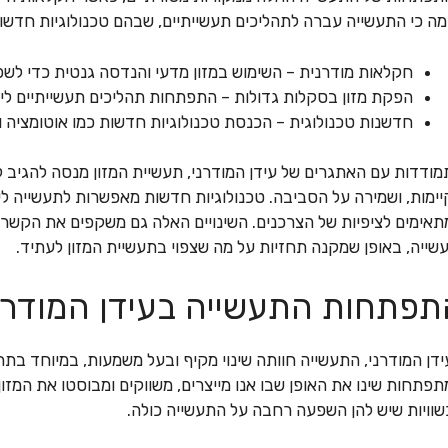
ה כי התעשייה עברה לתהליכים תעשייתיים, שבהם טכנולוגיות חדש
חקלאות מודרנית – השימוש במזון מדעי והנדסה גנטית כדי לש
הפקת מזון בסקלות גדולות – התפתחות תהליכים תעשייתיים לייצו
חדשנות טכנולוגית – הכנסת טכנולוגיות חדשות כמו אוטומציה ו-IoT לתהליכי ההפקה והאחסון
ודדות עם האתגרים של עידן המודרני, תעשיית המזון מנסה להגיב למ
ימות, ושמירה על הסביבה. טכנולוגיות חדשות מאפשרות לתעשייה לע
אימים לציפיות של הצרכנים. השינויים האלה גם משקפים את הקשר ה
שייה, באופן שמקנה תחזיות על מה שצפוי בתעשיית המזון לעתיד.
תפתחות התעשייה בעידן המודרנ
דן המודרני, התעשייה חוותה שינוי מקיף ובעל משמעות, במיוחד בתחו
פתחות שינו את האופן שבו אנו מייצרים, משווקים ומבוסטו את המ
וויות שיש להן השפעה רחבה על התעשייה כולה.