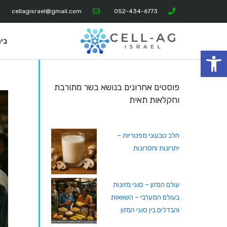
cellagisrael@gmail.com
052-434-6773
בי
פתח סרגל נגישות
פוסטים אחרונים בנושא בשר מתורבת
וחקלאות תאית
חלב טבעוני מפטריות –
יתרונות וחסרונות
עולם המזון – סוגי מזונות
בעולם המערבי – השוואות
והבדלים בין סוגי המזון