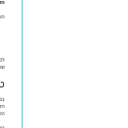
חד
השי
לסי
וצר
טכ
במה
חדש
הקו
בין