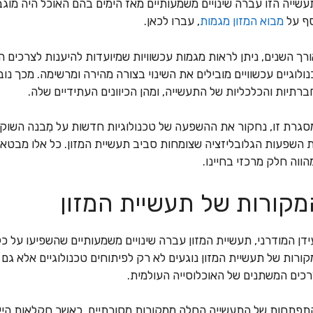
שייה הזו עברה שינויים משמעותיים מאז הימים בהם האוכל היה מוגב
סף על
מבוא המזון מגמות
, עברו לכאן.
רך השנים, ניתן לראות מגמות עכשוויות שמיועדות להיענות לצרכים ה
ולוגיים עכשוויים מובילים את השינוי בצורה מהירה ומרשימה. מכך נ
רתיות והכלכליות של התעשייה, ומהן הכיוונים העתידיים שלה.
גרת זו, נחקור את ההשפעה של טכנולוגיות חדשות על מִבנה השוק, 
 השפעות הגלובליזציה שצומחות סביב תעשיית המזון. כל אלו מבטאי
ווה חלק מרכזי בחיינו.
מקורות של תעשיית המזון
דן המודרני, תעשיית המזון עברה שינויים משמעותיים שהשפיעו על 
ורות של תעשיית המזון נוגעים לא רק לפיתוחים טכנולוגיים אלא גם
כים המשתנים של האוכלוסייה העולמית.
פתחות של התעשייה החלה ממקורות מסורתיים, כאשר חקלאות הייתה