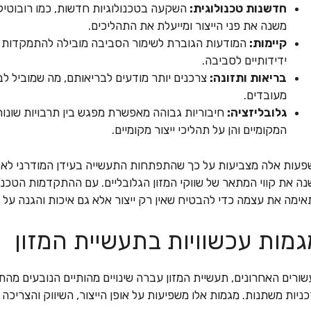
חדשנות טכנולוגית:
השקעה בטכנולוגיות חדשות, כמו רובוטיקה
משנה את פני הייצור ומייעלת את התהליכים.
קיימות:
המודעות הגוברת לשימור הסביבה מובילה להתמקדות ב
ידידותיים לסביבה.
בריאות ותזונה:
צרכנים יותר מודעים לבריאותם, מה שמוביל לבי
מעובדים.
גלובליזציה:
חיבוריות גבוהה מאפשרת מפגש בין תרבויות שונות
המקומיים והן על תהליכי ייצור מקומיים.
עות אלה מצביעות על כך שהתפתחות התעשייה בעידן המודרני לא רק
ה את קווי המתאר של שווקי המזון הגלובליים. עם ההתקדמות הטכנו
ימה את עצמה כדי להבטיח שאין רק ייצור אלא גם איכות והגנה על 
מות עכשוויות בתעשיית המזון
ורים האחרונים, תעשיית המזון עברה שינויים מהותיים הנובעים מהת
ניות משתנות. מגמות אלו משפיעות על אופן הייצור, השיווק והצריכה 