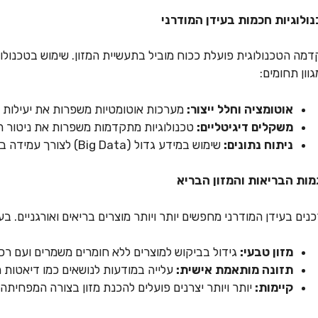
ולוגיות חכמות בעידן המודרני
מה הטכנולוגית פועלת ככוח מוביל בתעשיית המזון. שימוש בטכנול
וון תחומים:
אוטומציה וחלל ייצור:
מערכות אוטומטיות משפרות את יעילות הי
משקלים דיגיטליים:
טכנולוגיות מתקדמות משפרות את ניטור ה
ניתוח נתונים:
שימוש במידע גדול (Big Data) לצורך עמידה בצרכים משתנים של הצרכנים.
מות הבריאות והמזון הבריא
נים בעידן המודרני מחפשים יותר ויותר מוצרים בריאים ואורגניים. בעי
מזון טבעי:
גידול בביקוש למוצרים ללא חומרים משמרים ועם רכי
תזונה מותאמת אישית:
עלייה במודעות לנושאים כמו דיאטות מי
קיימות:
יותר ויותר יצרנים פועלים להכנת מזון בצורה המפחית