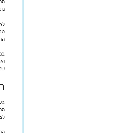
התע
נו
לאו
טכנ
החב
במס
ואת
שמה
ה
בעי
המק
לצר
ההת