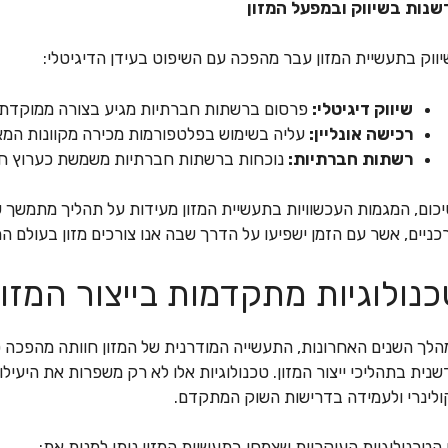
שנות בשיווק ובמפעל המזון
ווק בתעשיית המזון עבר מהפכה עם השיפוט בעידן הדיגיטלי:
שיווק דיגיטלי:
פרסום ברשתות חברתיות מגיע בצורה ממוקדת י
רכישה אונליין:
עליה בשימוש בפלטפורמות מכירה מקוונות המאפ
רשתות חברתיות:
נוכחות ברשתות חברתיות משמשת כערוץ חש
כום, המגמות העכשוויות בתעשיית המזון מעידות על תהליך מתמשך של
כניים, אשר עם הזמן ישפיעו על הדרך שבה אנו צורכים מזון בעולם המ
נולוגיות מתקדמות בייצור המזון
לך השנים האחרונות, התעשייה המודרנית של המזון חוותה מהפכה 
נית בתהליכי ייצור המזון. טכנולוגיות אלו לא רק משפרות את היעיל
לינרי ולעמידה בדרישות השוק המתקדם.
 הטכנולוגיות העיקריות שצמחו בתעשיית המזון ניתן למנות את: